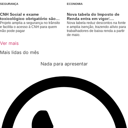
SEGURANÇA
ECONOMIA
CNH Social e exame
Nova tabela do Imposto de
toxicológico obrigatório são
Renda entra em vigor:
aprovados na Câmara
trabalhadores com renda de
Projeto amplia a segurança no trânsito
Nova tabela reduz descontos na fonte
e facilita o acesso à CNH para quem
até R$ 3.036 ficam isentos
e amplia isenção, trazendo alívio para
não pode pagar
trabalhadores de baixa renda a partir
de maio.
Ver mais
Mais lidas do mês
Nada para apresentar