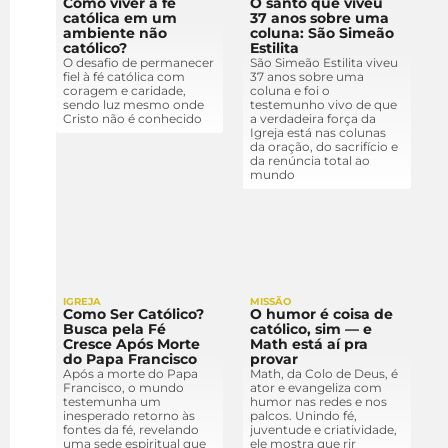
Como viver a fé
O santo que viveu
católica em um
37 anos sobre uma
ambiente não
coluna: São Simeão
católico?
Estilita
O desafio de permanecer
São Simeão Estilita viveu
fiel à fé católica com
37 anos sobre uma
coragem e caridade,
coluna e foi o
sendo luz mesmo onde
testemunho vivo de que
Cristo não é conhecido
a verdadeira força da
Igreja está nas colunas
da oração, do sacrifício e
da renúncia total ao
mundo
IGREJA
MISSÃO
Como Ser Católico?
O humor é coisa de
Busca pela Fé
católico, sim — e
Cresce Após Morte
Math está aí pra
do Papa Francisco
provar
Após a morte do Papa
Math, da Colo de Deus, é
Francisco, o mundo
ator e evangeliza com
testemunha um
humor nas redes e nos
inesperado retorno às
palcos. Unindo fé,
fontes da fé, revelando
juventude e criatividade,
uma sede espiritual que
ele mostra que rir