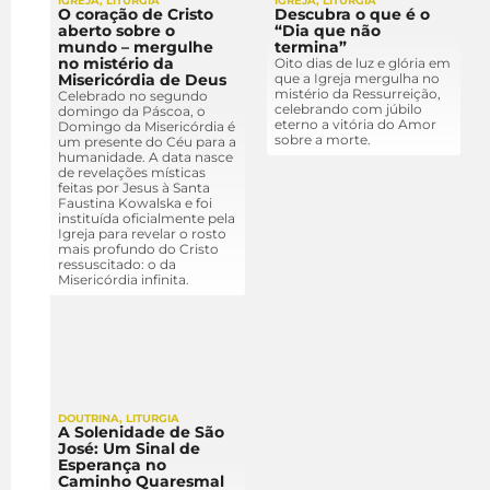
IGREJA
,
LITURGIA
IGREJA
,
LITURGIA
O coração de Cristo
Descubra o que é o
aberto sobre o
“Dia que não
mundo – mergulhe
termina”
no mistério da
Oito dias de luz e glória em
Misericórdia de Deus
que a Igreja mergulha no
mistério da Ressurreição,
Celebrado no segundo
celebrando com júbilo
domingo da Páscoa, o
eterno a vitória do Amor
Domingo da Misericórdia é
sobre a morte.
um presente do Céu para a
humanidade. A data nasce
de revelações místicas
feitas por Jesus à Santa
Faustina Kowalska e foi
instituída oficialmente pela
Igreja para revelar o rosto
mais profundo do Cristo
ressuscitado: o da
Misericórdia infinita.
DOUTRINA
,
LITURGIA
A Solenidade de São
José: Um Sinal de
Esperança no
Caminho Quaresmal