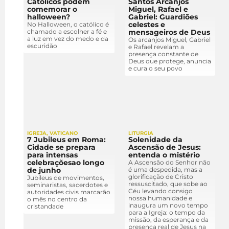
Católicos podem
Santos Arcanjos
comemorar o
Miguel, Rafael e
halloween?
Gabriel: Guardiões
celestes e
No Halloween, o católico é
chamado a escolher a fé e
mensageiros de Deus
a luz em vez do medo e da
Os arcanjos Miguel, Gabriel
escuridão
e Rafael revelam a
presença constante de
Deus que protege, anuncia
e cura o seu povo
IGREJA
,
VATICANO
LITURGIA
7 Jubileus em Roma:
Solenidade da
Cidade se prepara
Ascensão de Jesus:
para intensas
entenda o mistério
celebraçõesao longo
A Ascensão do Senhor não
de junho
é uma despedida, mas a
glorificação de Cristo
Jubileus de movimentos,
ressuscitado, que sobe ao
seminaristas, sacerdotes e
Céu levando consigo
autoridades civis marcarão
nossa humanidade e
o mês no centro da
inaugura um novo tempo
cristandade
para a Igreja: o tempo da
missão, da esperança e da
presença real de Jesus na