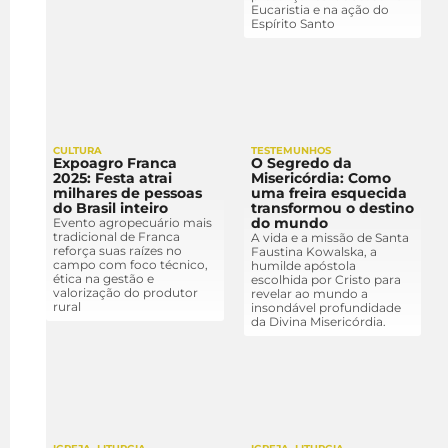
Eucaristia e na ação do
Espírito Santo
CULTURA
TESTEMUNHOS
Expoagro Franca
O Segredo da
2025: Festa atrai
Misericórdia: Como
milhares de pessoas
uma freira esquecida
do Brasil inteiro
transformou o destino
do mundo
Evento agropecuário mais
tradicional de Franca
A vida e a missão de Santa
reforça suas raízes no
Faustina Kowalska, a
campo com foco técnico,
humilde apóstola
ética na gestão e
escolhida por Cristo para
valorização do produtor
revelar ao mundo a
rural
insondável profundidade
da Divina Misericórdia.